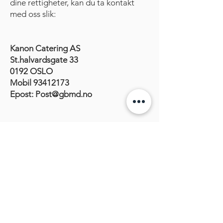
dine rettigheter, kan du ta kontakt
med oss slik:
Kanon Catering AS
St.halvardsgate 33
0192 OSLO
Mobil
93412173
Epost:
Post@gbmd.no
8. COOKIES
Denne nettsiden bruker
informasjonskapsler (cookies). En
cookie er en fil som lagres i din
nettleser, og som gjør at nettsiden
kjenner igjen nettleseren fra gang til
gang. Både nettstedet og deres
samarbeidspartnere kan benytte
cookies.