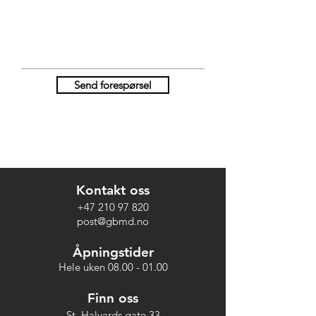
Send forespørsel
Kontakt oss
+47 210 97 820
post@gbmd.no
Åpningstider
Hele uken
08.00 - 01.00
Finn oss
St. Halvards gate 33