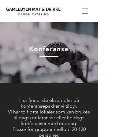
Konferanse
Her finner du eksempler på
konferansepakker vi tilbyr.
Vi har to flotte lokaler som kan brukes
til dagskonferanser eller heldags
konferanser med middag.
Passer for grupper mellom 20-120
personer.