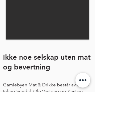
Ikke noe selskap uten mat
og bevertning
Gamlebyen Mat & Drikke består av trioen
Erling Sundal, Ole Vesteng og Kristian
Grøen. Ved siden av våre fantastiske
selskapslokaler sørger vi for spennende
og smakfulle menyer. Matlaging og
kokkekunst er vår spesialitet, men som
eksperter vet vi at det er helheten som
avgjør.