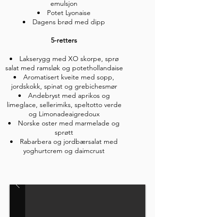
emulsjon
Potet Lyonaise
Dagens brød med dipp
5-retters
Lakserygg med XO skorpe, sprø
salat med ramsløk og potethollandaise
Aromatisert kveite med sopp,
jordskokk, spinat og grebichesmør
Andebryst med aprikos og
limeglace, sellerimiks, speltotto verde
og Limonadeaigredoux
Norske oster med marmelade og
sprøtt
Rabarbera og jordbærsalat med
yoghurtcrem og
daimcrust