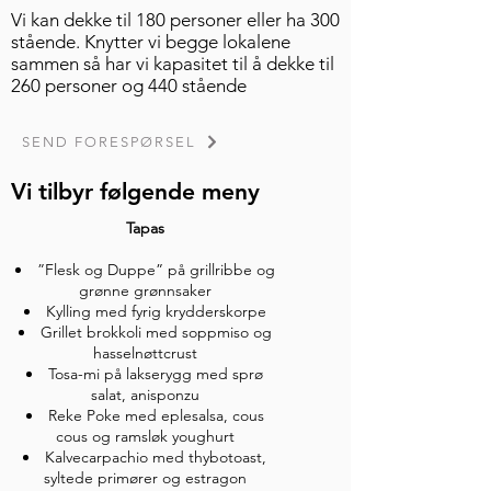
Vi kan dekke til 180 personer eller ha 300
stående. Knytter vi begge lokalene
sammen så har vi kapasitet til å dekke til
260 personer og 440 stående
SEND FORESPØRSEL
Vi tilbyr følgende meny
Tapas
”Flesk og Duppe” på grillribbe og
grønne grønnsaker
Kylling med fyrig krydderskorpe
Grillet brokkoli med soppmiso og
hasselnøttcrust
Tosa-mi på lakserygg med sprø
salat, anisponzu
Reke Poke med eplesalsa, cous
cous og ramsløk youghurt
Kalvecarpachio med thybotoast,
syltede primører og estragon